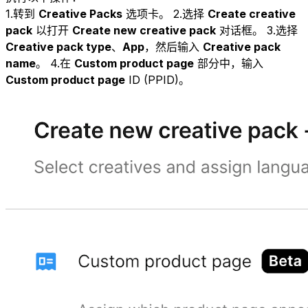
1.转到
Creative Packs
选项卡。 2.选择
Create creative
pack
以打开
Create new creative pack
对话框。 3.选择
Creative pack type
、
App
，然后输入
Creative pack
name
。 4.在
Custom product page
部分中，输入
Custom product page
ID (PPID)。