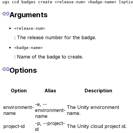
ugs ccd badges create <release-num> <badge-name> [optio
Arguments
<release-num>
: The release number for the badge.
<badge-name>
: Name of the badge to create.
Options
Option
Alias
Description
-e, --
environment-
The Unity environment
environment-
name
name.
name
-p, --project-
project-id
The Unity cloud project id.
id