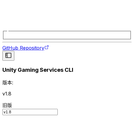
GitHub Repository
Unity Gaming Services CLI
版本:
v1.8
旧版