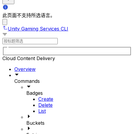
此页面不支持所选语言。
Unity Gaming Services CLI
Cloud Content Delivery
Overview
Commands
Badges
Create
Delete
List
Buckets