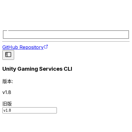
GitHub Repository
Unity Gaming Services CLI
版本:
v1.8
旧版