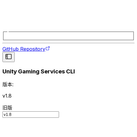
GitHub Repository
Unity Gaming Services CLI
版本:
v1.8
旧版