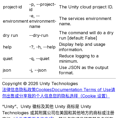
-p, --project-
project-id
The Unity cloud project ID.
id
-e, --
The services environment
environment
environment-
name.
name
The command will do a dry
dry run
--dry-run
run [default: False]
Display help and usage
help
-?, -h, --help
information.
Reduce logging to a
quiet
-q, --quiet
minimum.
Use JSON as the output
json
-j, --json
format.
Copyright © 2026 Unity Technologies
法律信息
隐私政策
Cookies
Documentation Terms of Use
请
勿出售或分享我的个人信息
您的隐私选择（Cookie 设置）
“Unity”、Unity 徽标及其他 Unity 商标是 Unity
Technologies 或其附属公司在美国和其他地方的商标或注册