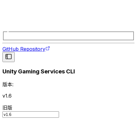
GitHub Repository
Unity Gaming Services CLI
版本:
v1.6
旧版