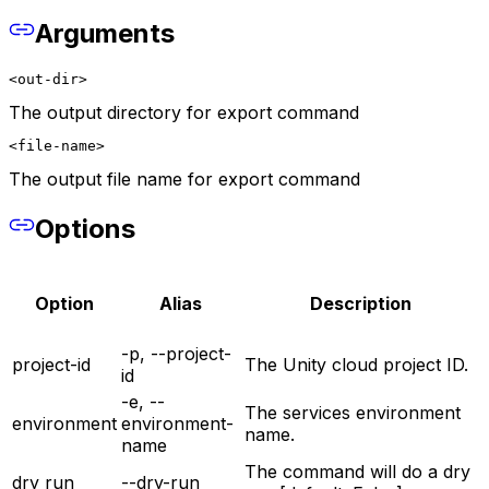
Arguments
<out-dir>
The output directory for export command
<file-name>
The output file name for export command
Options
Option
Alias
Description
-p, --project-
project-id
The Unity cloud project ID.
id
-e, --
The services environment
environment
environment-
name.
name
The command will do a dry
dry run
--dry-run