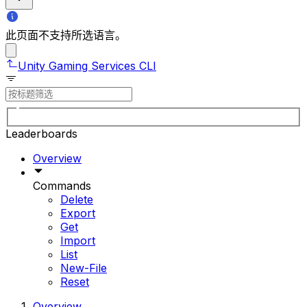
此页面不支持所选语言。
Unity Gaming Services CLI
Leaderboards
Overview
Commands
Delete
Export
Get
Import
List
New-File
Reset
Overview