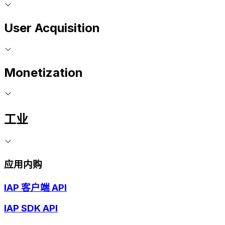
User Acquisition
Monetization
工业
应用内购
IAP 客户端 API
IAP SDK API