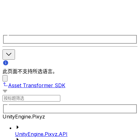
此页面不支持所选语言。
Asset Transformer SDK
UnityEngine.Pixyz
UnityEngine.Pixyz.API