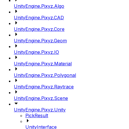
UnityEngine.Pixyz.Algo
UnityEngine.Pixyz.CAD
UnityEngine.Pixyz.Core
UnityEngine.Pixyz.Geom
UnityEngine.Pixyz.IO
UnityEngine.Pixyz.Material
UnityEngine.Pixyz.Polygonal
UnityEngine.Pixyz.Raytrace
UnityEngine.Pixyz.Scene
UnityEngine.Pixyz.Unity
PickResult
UnityInterface