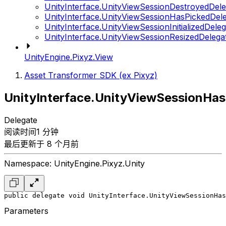
UnityInterface.UnityViewSessionDestroyedDele
UnityInterface.UnityViewSessionHasPickedDel
UnityInterface.UnityViewSessionInitializedDele
UnityInterface.UnityViewSessionResizedDelega
UnityEngine.Pixyz.View
Asset Transformer SDK (ex Pixyz)
UnityInterface.UnityViewSessionHas
Delegate
阅读时间1 分钟
最后更新于 8 个月前
Namespace: UnityEngine.Pixyz.Unity
public delegate void UnityInterface.UnityViewSessionHas
Parameters