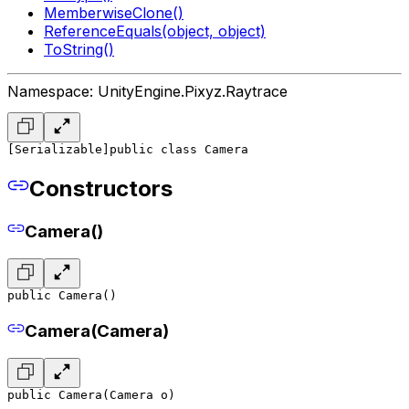
MemberwiseClone()
ReferenceEquals(object, object)
ToString()
Namespace: UnityEngine.Pixyz.Raytrace
[Serializable]
public class Camera
Constructors
Camera()
public Camera()
Camera(Camera)
public Camera(Camera o)