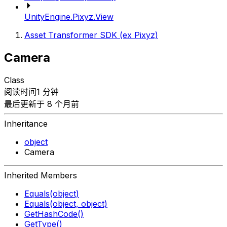
UnityEngine.Pixyz.View
Asset Transformer SDK (ex Pixyz)
Camera
Class
阅读时间1 分钟
最后更新于 8 个月前
Inheritance
object
Camera
Inherited Members
Equals(object)
Equals(object, object)
GetHashCode()
GetType()