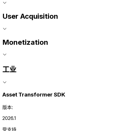
User Acquisition
Monetization
工业
Asset Transformer SDK
版本:
2026.1
受支持