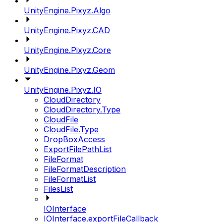
UnityEngine.Pixyz.Algo
UnityEngine.Pixyz.CAD
UnityEngine.Pixyz.Core
UnityEngine.Pixyz.Geom
UnityEngine.Pixyz.IO
CloudDirectory
CloudDirectory.Type
CloudFile
CloudFile.Type
DropBoxAccess
ExportFilePathList
FileFormat
FileFormatDescription
FileFormatList
FilesList
IOInterface
IOInterface.exportFileCallback