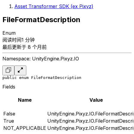
Asset Transformer SDK (ex Pixyz)
FileFormatDescription
Enum
阅读时间1 分钟
最后更新于 8 个月前
Namespace: UnityEngine.Pixyz.IO
public enum FileFormatDescription
Fields
Name
Value
False
UnityEngine.Pixyz.IO.FileFormatDescri
True
UnityEngine.Pixyz.IO.FileFormatDescri
NOT_APPLICABLE
UnityEngine.Pixyz.IO.FileFormatDescri