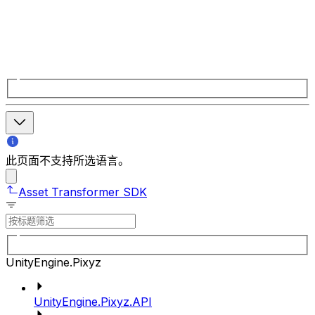
此页面不支持所选语言。
Asset Transformer SDK
UnityEngine.Pixyz
UnityEngine.Pixyz.API