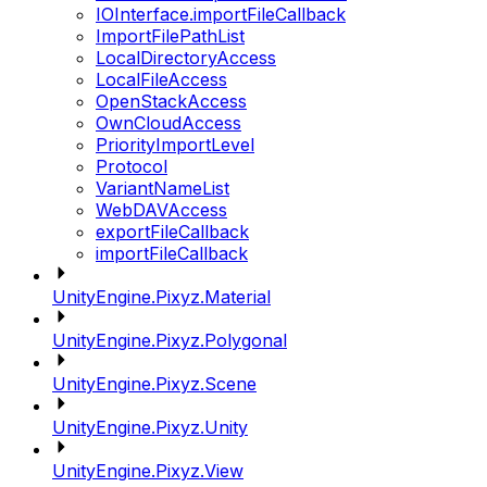
IOInterface.importFileCallback
ImportFilePathList
LocalDirectoryAccess
LocalFileAccess
OpenStackAccess
OwnCloudAccess
PriorityImportLevel
Protocol
VariantNameList
WebDAVAccess
exportFileCallback
importFileCallback
UnityEngine.Pixyz.Material
UnityEngine.Pixyz.Polygonal
UnityEngine.Pixyz.Scene
UnityEngine.Pixyz.Unity
UnityEngine.Pixyz.View