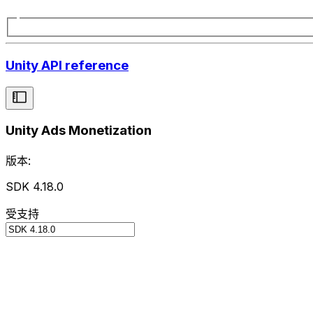
Unity API reference
Unity Ads Monetization
版本:
SDK 4.18.0
受支持