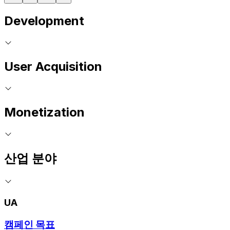
Development
User Acquisition
Monetization
산업 분야
UA
캠페인 목표