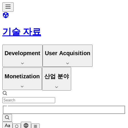
기술 자료
Development
User Acquisition
Monetization
산업 분야