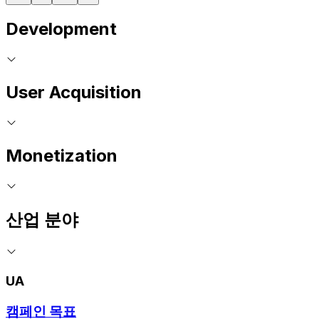
Development
User Acquisition
Monetization
산업 분야
UA
캠페인 목표