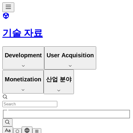
기술 자료
Development
User Acquisition
Monetization
산업 분야