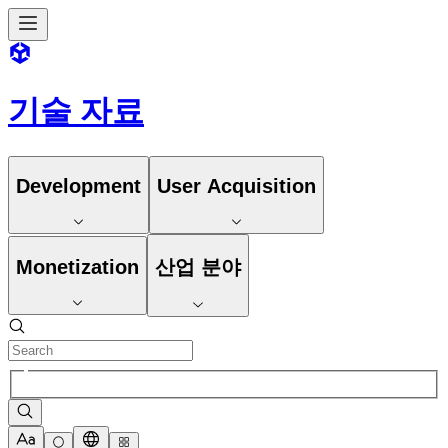
기술 자료
Development
User Acquisition
Monetization
산업 분야