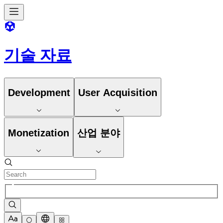
기술 자료
Development
User Acquisition
Monetization
산업 분야