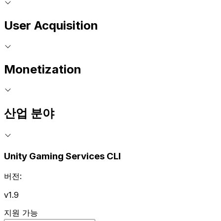
User Acquisition
Monetization
산업 분야
Unity Gaming Services CLI
버전:
v1.9
지원 가능