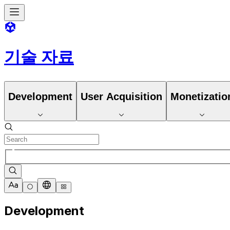
기술 자료
Development
User Acquisition
Monetizatio
Development