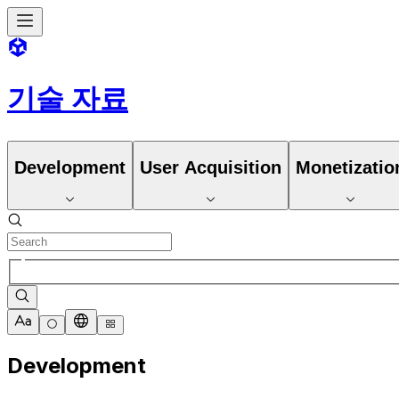
기술 자료
Development
User Acquisition
Monetizatio
Development