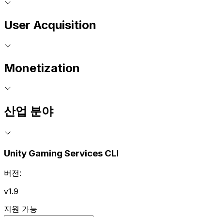
User Acquisition
Monetization
산업 분야
Unity Gaming Services CLI
버전:
v1.9
지원 가능