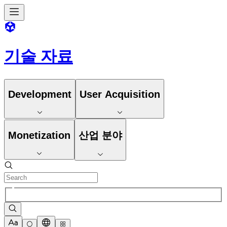
기술 자료
Development
User Acquisition
Monetization
산업 분야