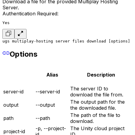
Download a file for the provided Multiplay Hosting
Server.
Authentication Required:
Yes
ugs multiplay-hosting server files download [options]
Options
Alias
Description
The server ID to
server-id
--server-id
download the file from.
The output path for the
output
--output
the downloaded file.
The path of the file to
path
--path
download.
-p, --project-
The Unity cloud project
project-id
id
ID.