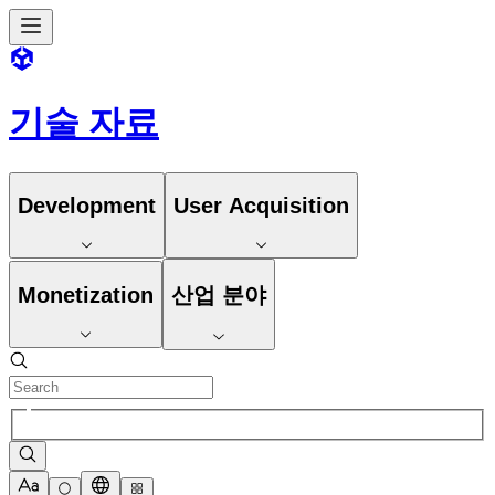
기술 자료
Development
User Acquisition
Monetization
산업 분야