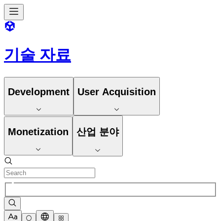
기술 자료
Development
User Acquisition
Monetization
산업 분야