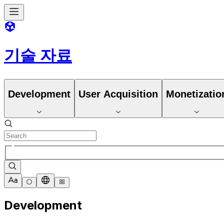
기술 자료
Development
User Acquisition
Monetizatio
Development