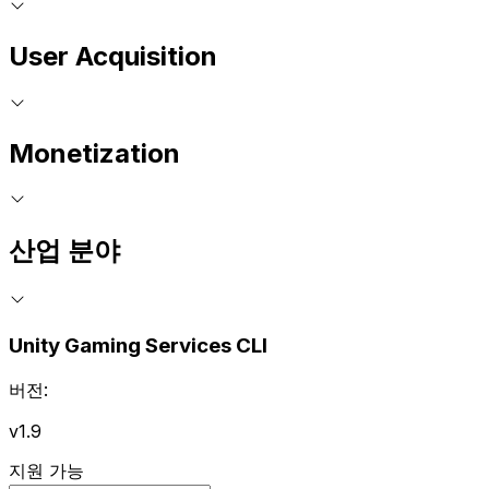
User Acquisition
Monetization
산업 분야
Unity Gaming Services CLI
버전:
v1.9
지원 가능