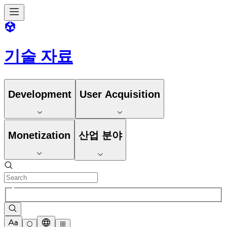
기술 자료
Development
User Acquisition
Monetization
산업 분야