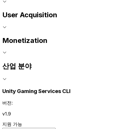
User Acquisition
Monetization
산업 분야
Unity Gaming Services CLI
버전:
v1.9
지원 가능