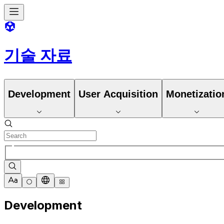
기술 자료
Development
User Acquisition
Monetizatio
Development