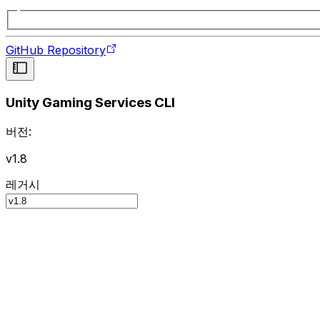
GitHub Repository
Unity Gaming Services CLI
버전:
v1.8
레거시