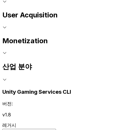
User Acquisition
Monetization
산업 분야
Unity Gaming Services CLI
버전:
v1.8
레거시