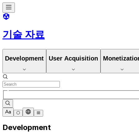
기술 자료
Development
User Acquisition
Monetizatio
Development