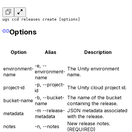
ugs ccd releases create [options]
Options
Option
Alias
Description
-e, --
environment-
The Unity environment
environment-
name
name.
name
-p, --project-
project-id
The Unity cloud project id.
id
-b, --bucket-
The name of the bucket
bucket-name
name
containing the release.
-m --release-
JSON metadata associated
metadata
metadata
with the release.
New release notes.
notes
-n, --notes
(REQUIRED)