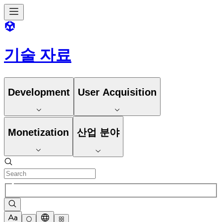
기술 자료
Development
User Acquisition
Monetization
산업 분야