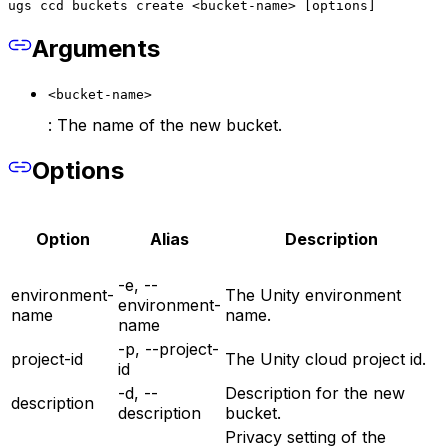
ugs ccd buckets create <bucket-name> [options]
Arguments
<bucket-name>
: The name of the new bucket.
Options
Option
Alias
Description
-e, --
environment-
The Unity environment
environment-
name
name.
name
-p, --project-
project-id
The Unity cloud project id.
id
-d, --
Description for the new
description
description
bucket.
Privacy setting of the