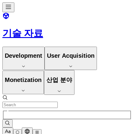
기술 자료
Development
User Acquisition
Monetization
산업 분야