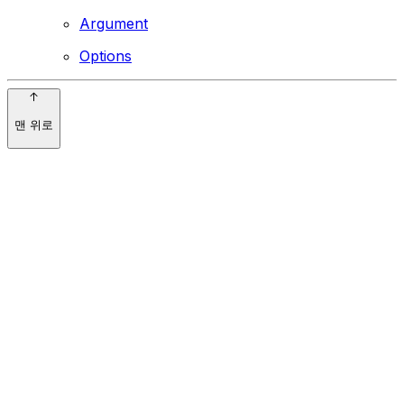
Argument
Options
맨 위로