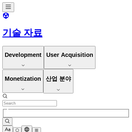
기술 자료
Development
User Acquisition
Monetization
산업 분야