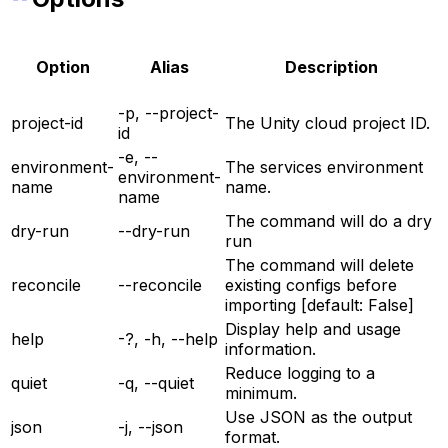
Option
Alias
Description
-p, --project-
project-id
The Unity cloud project ID.
id
-e, --
environment-
The services environment
environment-
name
name.
name
The command will do a dry
dry-run
--dry-run
run
The command will delete
reconcile
--reconcile
existing configs before
importing [default: False]
Display help and usage
help
-?, -h, --help
information.
Reduce logging to a
quiet
-q, --quiet
minimum.
Use JSON as the output
json
-j, --json
format.