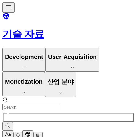
기술 자료
Development
User Acquisition
Monetization
산업 분야