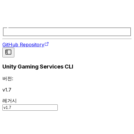
GitHub Repository
Unity Gaming Services CLI
버전:
v1.7
레거시