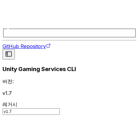
GitHub Repository
Unity Gaming Services CLI
버전:
v1.7
레거시