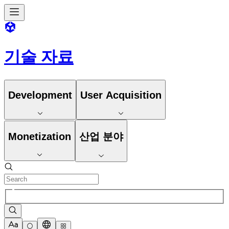
기술 자료
Development
User Acquisition
Monetization
산업 분야