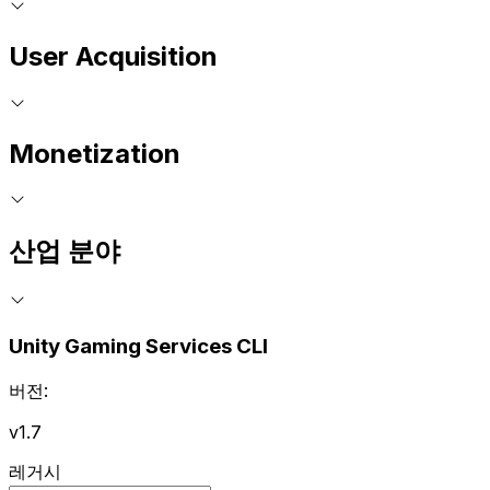
User Acquisition
Monetization
산업 분야
Unity Gaming Services CLI
버전:
v1.7
레거시