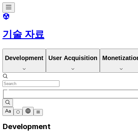
기술 자료
Development
User Acquisition
Monetizatio
Development