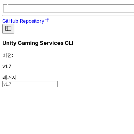
GitHub Repository
Unity Gaming Services CLI
버전:
v1.7
레거시