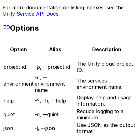
For more documentation on listing indexes, see the
Unity Service API Docs
.
Options
Option
Alias
Description
The Unity cloud project
project-id
-p, --project-id
ID.
-e, --
The services
environment
environment-
environment name.
name
Display help and usage
help
-?, -h, --help
information.
Reduce logging to a
quiet
-q, --quiet
minimum.
Use JSON as the output
json
-j, --json
format.