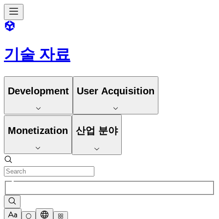
기술 자료
Development
User Acquisition
Monetization
산업 분야