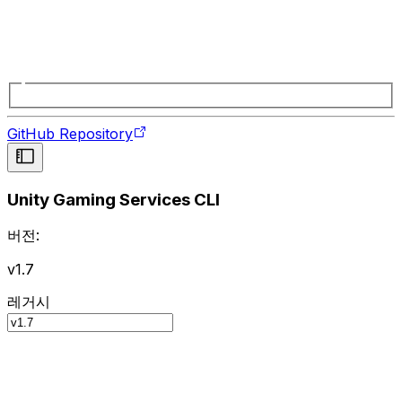
GitHub Repository
Unity Gaming Services CLI
버전:
v1.7
레거시