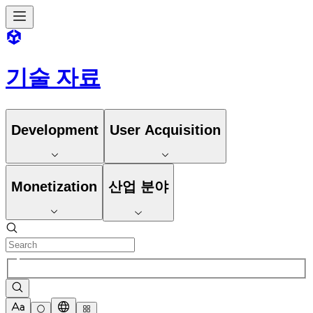
기술 자료
Development
User Acquisition
Monetization
산업 분야