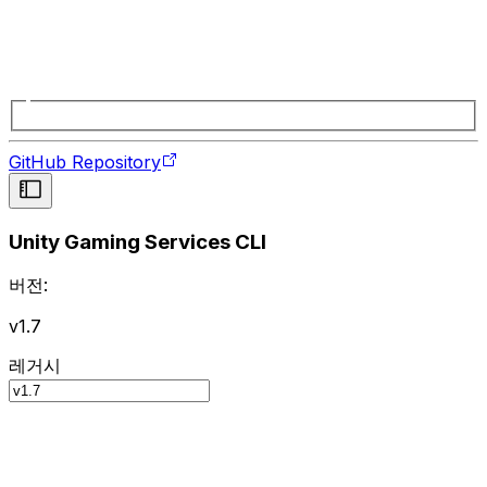
GitHub Repository
Unity Gaming Services CLI
버전:
v1.7
레거시