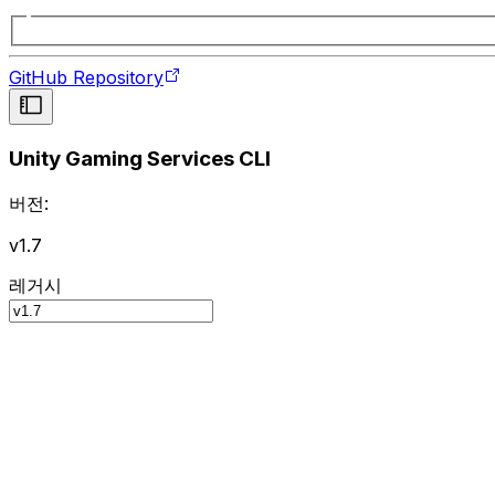
GitHub Repository
Unity Gaming Services CLI
버전:
v1.7
레거시