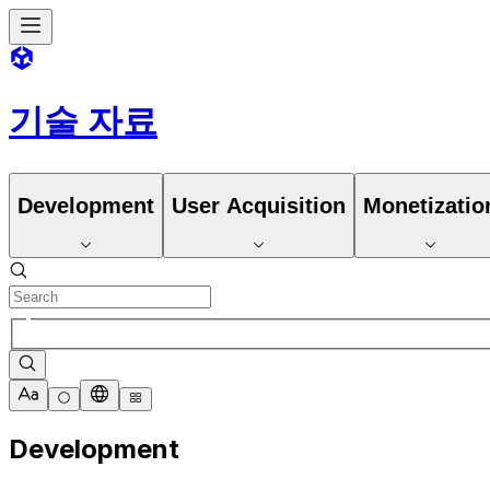
기술 자료
Development
User Acquisition
Monetizatio
Development