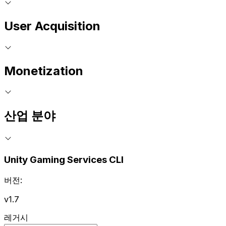
User Acquisition
Monetization
산업 분야
Unity Gaming Services CLI
버전:
v1.7
레거시