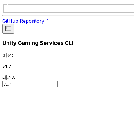
GitHub Repository
Unity Gaming Services CLI
버전:
v1.7
레거시