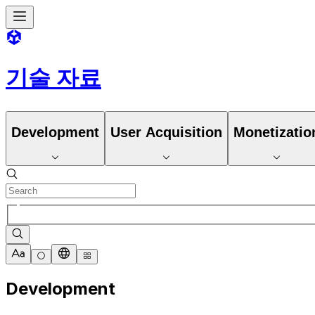
기술 자료
Development
User Acquisition
Monetizatio
Development