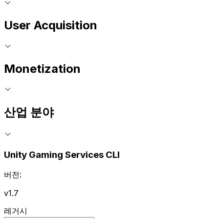
User Acquisition
Monetization
산업 분야
Unity Gaming Services CLI
버전:
v1.7
레거시