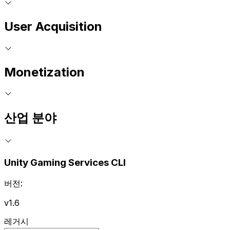
User Acquisition
Monetization
산업 분야
Unity Gaming Services CLI
버전:
v1.6
레거시