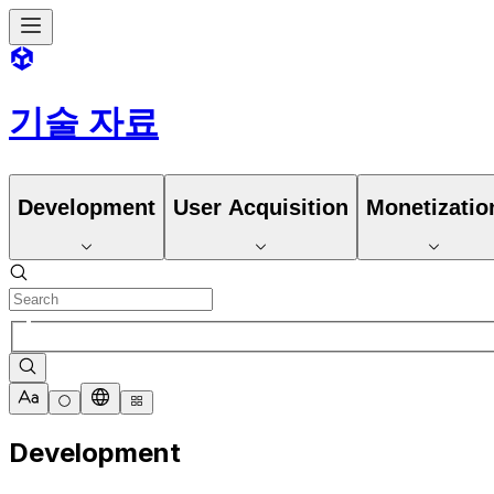
기술 자료
Development
User Acquisition
Monetizatio
Development