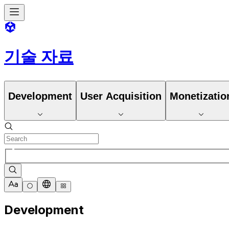
기술 자료
Development
User Acquisition
Monetizatio
Development