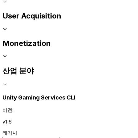
User Acquisition
Monetization
산업 분야
Unity Gaming Services CLI
버전:
v1.6
레거시