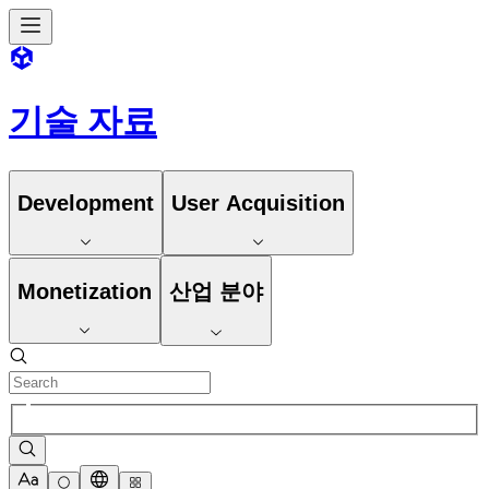
기술 자료
Development
User Acquisition
Monetization
산업 분야