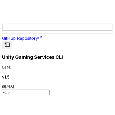
GitHub Repository
Unity Gaming Services CLI
버전:
v1.5
레거시