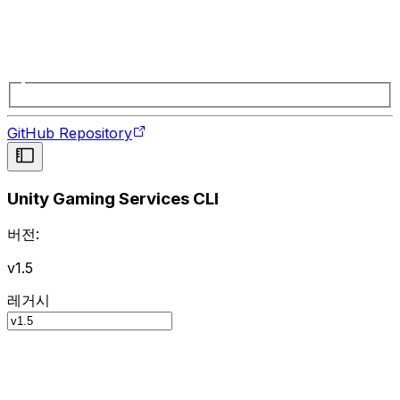
GitHub Repository
Unity Gaming Services CLI
버전:
v1.5
레거시