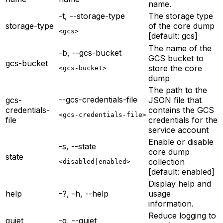
name.
-t, --storage-type
The storage type
storage-type
of the core dump
<gcs>
[default: gcs]
The name of the
-b, --gcs-bucket
GCS bucket to
gcs-bucket
store the core
<gcs-bucket>
dump
The path to the
--gcs-credentials-file
gcs-
JSON file that
credentials-
contains the GCS
<gcs-credentials-file>
file
credentials for the
service account
Enable or disable
-s, --state
core dump
state
collection
<disabled|enabled>
[default: enabled]
Display help and
help
-?, -h, --help
usage
information.
Reduce logging to
quiet
-q, --quiet