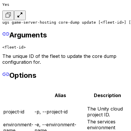
Yes
ugs game-server-hosting core-dump update [<fleet-id>] [
Arguments
<fleet-id>
The unique ID of the fleet to update the core dump
configuration for.
Options
Alias
Description
The Unity cloud
project-id
-p, --project-id
project ID.
The services
environment-
-e, --environment-
environment
name
name