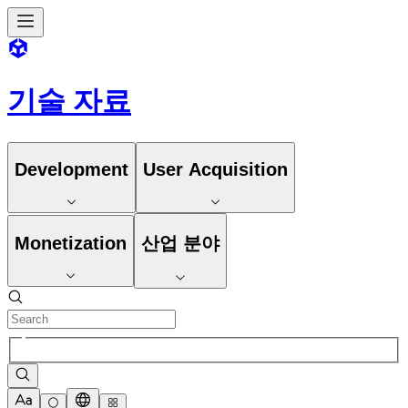
기술 자료
Development
User Acquisition
Monetization
산업 분야