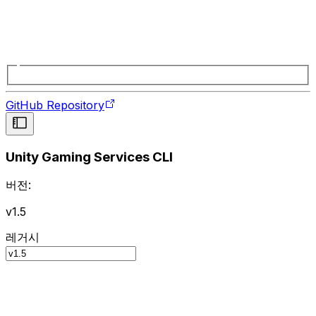
GitHub Repository
Unity Gaming Services CLI
버전:
v1.5
레거시