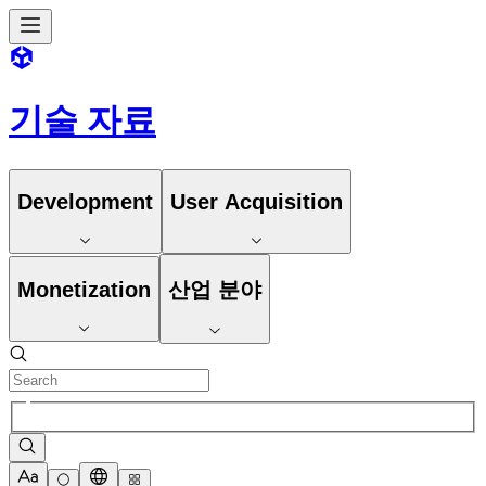
기술 자료
Development
User Acquisition
Monetization
산업 분야