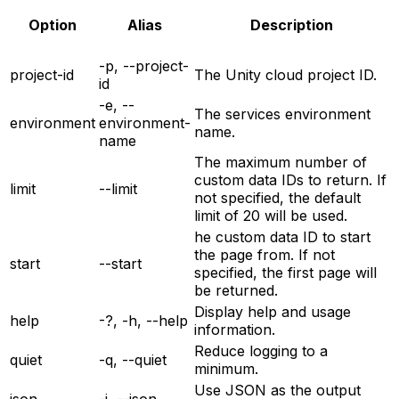
Option
Alias
Description
-p, --project-
project-id
The Unity cloud project ID.
id
-e, --
The services environment
environment
environment-
name.
name
The maximum number of
custom data IDs to return. If
limit
--limit
not specified, the default
limit of 20 will be used.
he custom data ID to start
the page from. If not
start
--start
specified, the first page will
be returned.
Display help and usage
help
-?, -h, --help
information.
Reduce logging to a
quiet
-q, --quiet
minimum.
Use JSON as the output