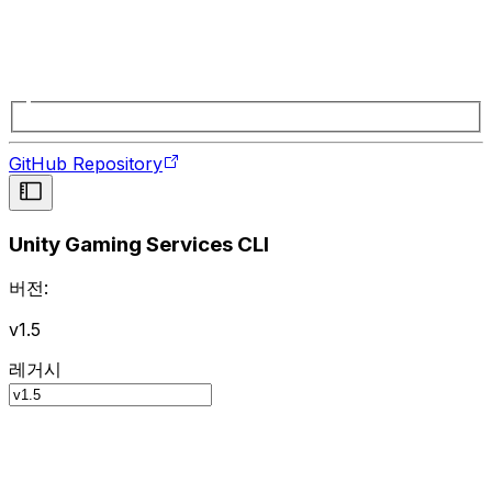
GitHub Repository
Unity Gaming Services CLI
버전:
v1.5
레거시