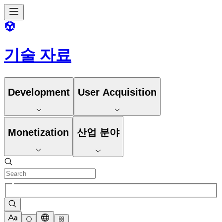
기술 자료
Development
User Acquisition
Monetization
산업 분야