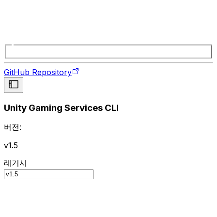
GitHub Repository
Unity Gaming Services CLI
버전:
v1.5
레거시