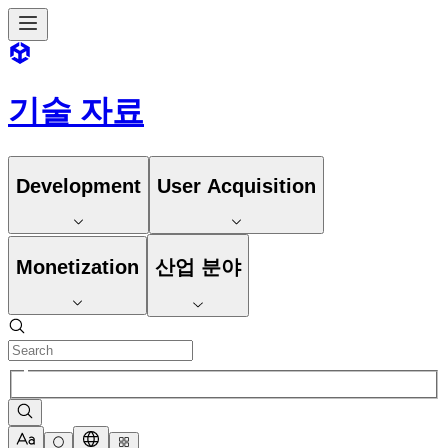
기술 자료
Development
User Acquisition
Monetization
산업 분야