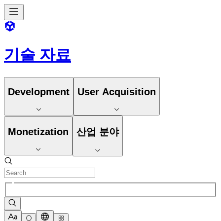
기술 자료
Development
User Acquisition
Monetization
산업 분야