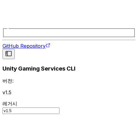
GitHub Repository
Unity Gaming Services CLI
버전:
v1.5
레거시