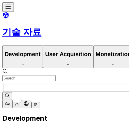
기술 자료
Development
User Acquisition
Monetizatio
Development