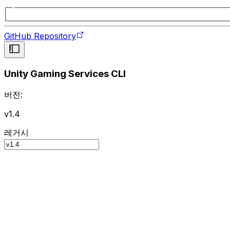
GitHub Repository
Unity Gaming Services CLI
버전:
v1.4
레거시