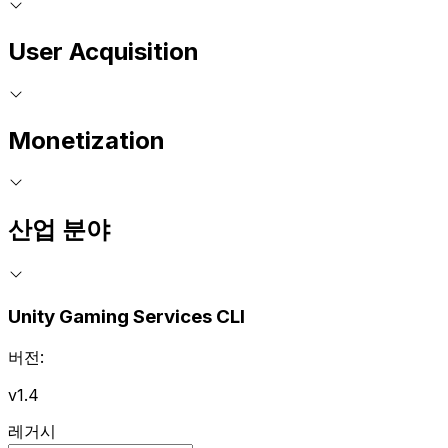
User Acquisition
Monetization
산업 분야
Unity Gaming Services CLI
버전:
v1.4
레거시