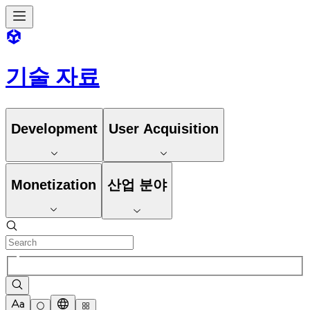
기술 자료
Development
User Acquisition
Monetization
산업 분야