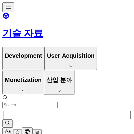
기술 자료
Development
User Acquisition
Monetization
산업 분야