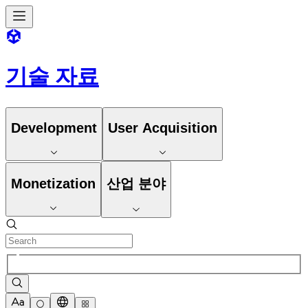
기술 자료
Development
User Acquisition
Monetization
산업 분야