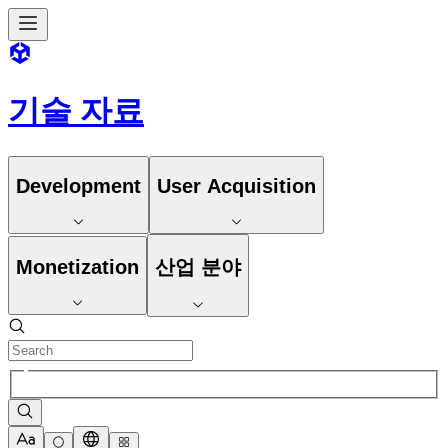
기술 자료
Development
User Acquisition
Monetization
산업 분야