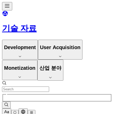
기술 자료
Development
User Acquisition
Monetization
산업 분야