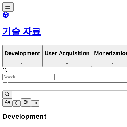
기술 자료
Development
User Acquisition
Monetizatio
Development