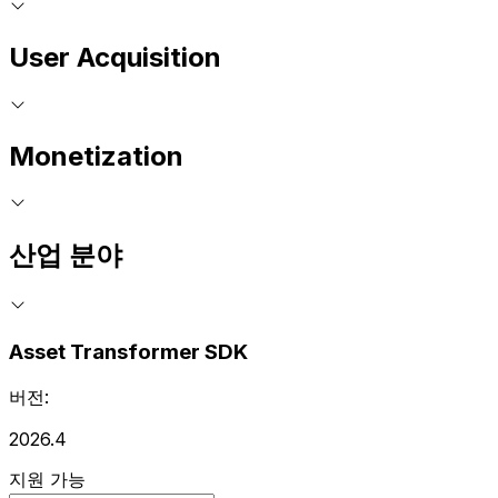
User Acquisition
Monetization
산업 분야
Asset Transformer SDK
버전:
2026.4
지원 가능