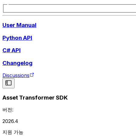
User Manual
Python API
C# API
Changelog
Discussions
Asset Transformer SDK
버전:
2026.4
지원 가능