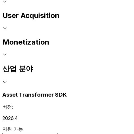
User Acquisition
Monetization
산업 분야
Asset Transformer SDK
버전:
2026.4
지원 가능