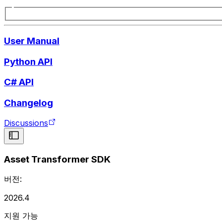
User Manual
Python API
C# API
Changelog
Discussions
Asset Transformer SDK
버전:
2026.4
지원 가능