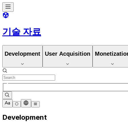
기술 자료
Development
User Acquisition
Monetizatio
Development